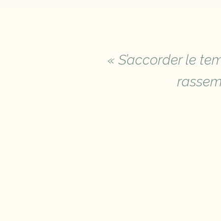
« S’accorder le te
rassemb