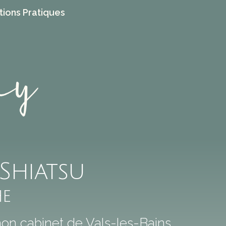
tions Pratiques
 Shiatsu
he
mon cabinet de Vals-les-Bains.